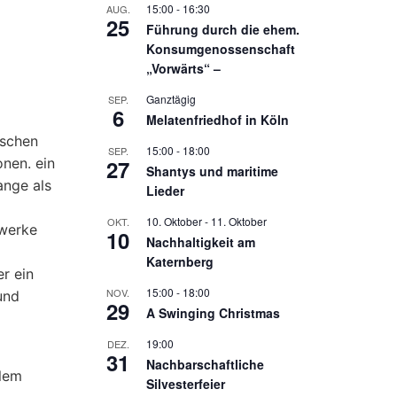
15:00
-
16:30
AUG.
25
Führung durch die ehem.
Konsumgenossenschaft
„Vorwärts“ –
Ganztägig
SEP.
6
Melatenfriedhof in Köln
nschen
15:00
-
18:00
SEP.
nen. ein
27
Shantys und maritime
ange als
Lieder
10. Oktober
-
11. Oktober
OKT.
zwerke
10
Nachhaltigkeit am
Katernberg
r ein
15:00
-
18:00
NOV.
und
29
A Swinging Christmas
19:00
DEZ.
31
Nachbarschaftliche
blem
Silvesterfeier