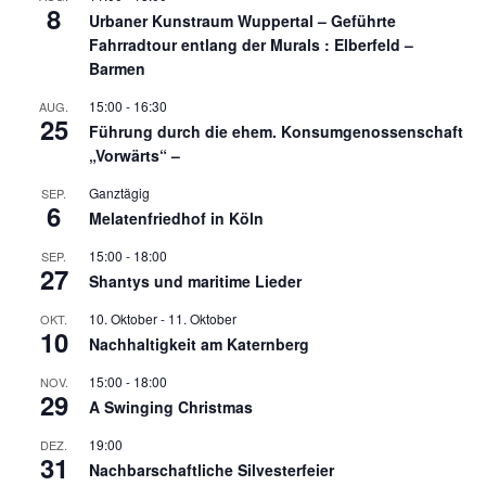
8
Urbaner Kunstraum Wuppertal – Geführte
Fahrradtour entlang der Murals : Elberfeld –
Barmen
15:00
-
16:30
AUG.
25
Führung durch die ehem. Konsumgenossenschaft
„Vorwärts“ –
Ganztägig
SEP.
6
Melatenfriedhof in Köln
15:00
-
18:00
SEP.
27
Shantys und maritime Lieder
10. Oktober
-
11. Oktober
OKT.
10
Nachhaltigkeit am Katernberg
15:00
-
18:00
NOV.
29
A Swinging Christmas
19:00
DEZ.
31
Nachbarschaftliche Silvesterfeier