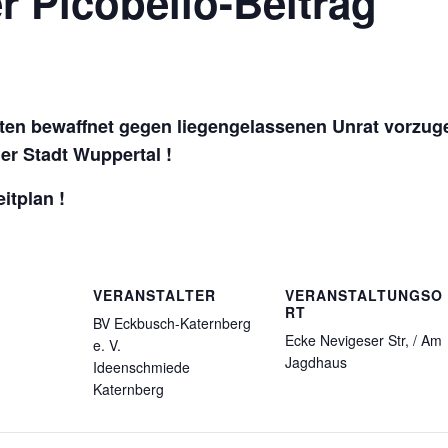
r Picobello-Beitrag
üten bewaffnet gegen liegengelassenen Unrat vorzug
er Stadt Wuppertal !
itplan !
VERANSTALTER
VERANSTALTUNGSO
RT
BV Eckbusch-Katernberg
Ecke Nevigeser Str, / Am
e. V.
Jagdhaus
Ideenschmiede
Katernberg